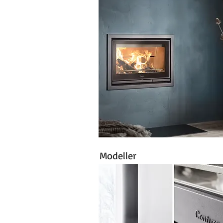
Modeller