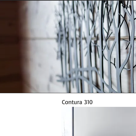
Contura 310