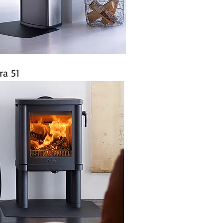
ra 51