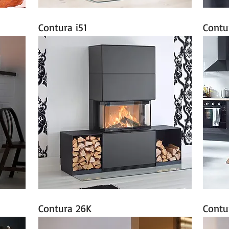
Contura i51
Contu
Contura 26K
Contu