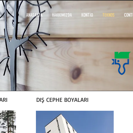
ANASAYFA
HAKKIMIZDA
KONTIO
TEKNOS
CONT
ARI
DIŞ CEPHE BOYALARI